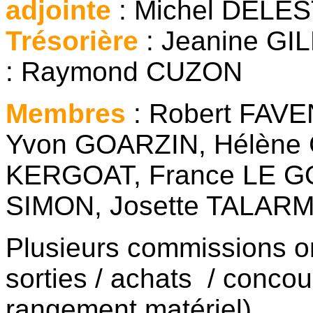
adjointe
: Michel DELE
Trésorière
: Jeanine 
: Raymond CUZON
Membres
: Robert FAV
Yvon GOARZIN, Hélène
KERGOAT, France LE GO
SIMON, Josette TALARM
Plusieurs commissions on
sorties / achats / concou
rangement matériel).