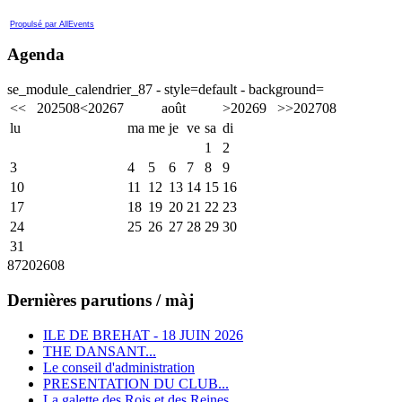
Propulsé par AllEvents
Agenda
se_module_calendrier_87 - style=default - background=
<<
2025
08
<
2026
7
août
>
2026
9
>>
2027
08
lu
ma
me
je
ve
sa
di
1
2
3
4
5
6
7
8
9
10
11
12
13
14
15
16
17
18
19
20
21
22
23
24
25
26
27
28
29
30
31
87
2026
08
Dernières parutions / màj
ILE DE BREHAT - 18 JUIN 2026
THE DANSANT...
Le conseil d'administration
PRESENTATION DU CLUB...
La galette des Rois et des Reines