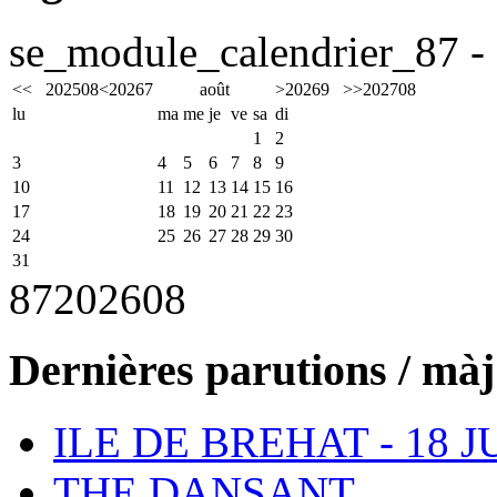
se_module_calendrier_87 - 
<<
2025
08
<
2026
7
août
>
2026
9
>>
2027
08
lu
ma
me
je
ve
sa
di
1
2
3
4
5
6
7
8
9
10
11
12
13
14
15
16
17
18
19
20
21
22
23
24
25
26
27
28
29
30
31
87
2026
08
Dernières parutions / màj
ILE DE BREHAT - 18 J
THE DANSANT...